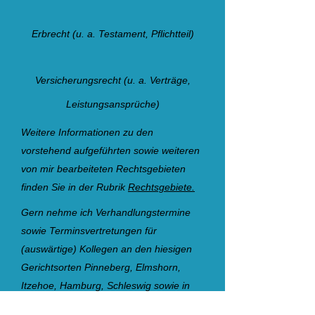
Erbrecht (u. a. Testament, Pflichtteil)
Versicherungsrecht (u. a. Verträge,
Leistungsansprüche)
Weitere Informationen zu den
vorstehend aufgeführten sowie weiteren
von mir bearbeiteten Rechtsgebieten
finden Sie in der Rubrik
Rechtsgebiete.
Gern nehme ich Verhandlungstermine
sowie Terminsvertretungen für
(auswärtige) Kollegen an den hiesigen
Gerichtsorten Pinneberg, Elmshorn,
Itzehoe, Hamburg, Schleswig sowie in
Niedersachsen (Buxtehude, Tostedt,