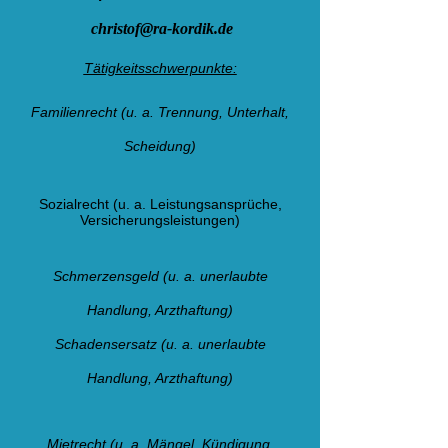
christof@ra-kordik.de
Tätigkeitsschwerpunkte:
Familienrecht (u. a. Trennung, Unterhalt,
Scheidung)
Sozialrecht (u. a. Leistungsansprüche,
Versicherungsleistungen)
Schmerzensgeld (u. a. unerlaubte
Handlung, Arzthaftung)
Schadensersatz (u. a. unerlaubte
Handlung, Arzthaftung)
Mietrecht (u. a. Mängel, Kündigung,